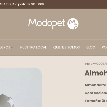
CABA Y GBA a partir de $120.000
DEROS
NUESTRO LOCAL
QUIENES SOMOS
BLOG
PO
Inicio
>
MODOSA
Almoha
Almohadita e
Confecciona
Tamaño: 31 