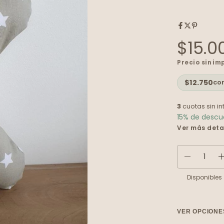
$15.0
Precio sin i
$12.750
co
3
cuotas sin i
15% de desc
Ver más deta
Disponibles
VER OPCIONE