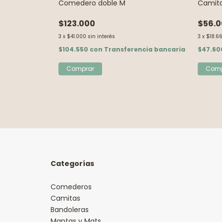
o M
Comedero doble M
Camita
$123.000
$56.
3
x
$41.000
sin interés
3
x
$18.6
ncia bancaria
$104.550
con
Transferencia bancaria
$47.6
Comp
Categorías
Comederos
Camitas
Bandoleras
Mantas y Mats