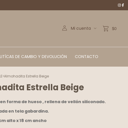
Mi cuenta
$0
LITÍCAS DE CAMBIO Y DEVOLUCIÓN
CONTACTO
LE
>
Almohadita Estrella Beige
dita Estrella Beige
n forma de hueso , rellena de vellón siliconado.
da en tela gabardina.
cm alto x 18 cm ancho