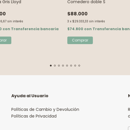
 Gris Lloyd
Comedero doble S
000
$88.000
66,67
sin interés
3
x
$29.333,33
sin interés
00
con
Transferencia bancaria
$74.800
con
Transferencia ban
rar
Ayuda al Usuario
Políticas de Cambio y Devolución
R
Políticas de Privacidad