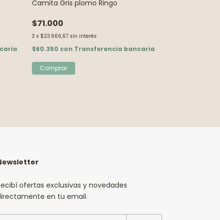
Camita Gris plomo Ringo
Comedero dob
$71.000
$149.000
3
x
$23.666,67
sin interés
3
x
$49.666,67
sin i
caria
$60.350
con
Transferencia bancaria
$126.650
con
T
Comprar
Newsletter
ecibí ofertas exclusivas y novedades
directamente en tu email.