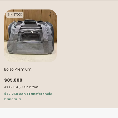
1
/
5
SIN STOCK
Bolso Premium
$85.000
3
x
$28.333,33
sin interés
$72.250
con
Transferencia
bancaria