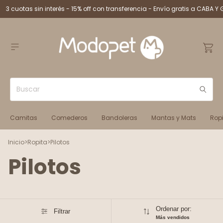
3 cuotas sin interés - 15% off con transferencia - Envío gratis a CABA Y 
Camitas
Comederos
Bandoleras
Mantas y Mats
Rop
Inicio
>
Ropita
>
Pilotos
Pilotos
Ordenar por:
Filtrar
Más vendidos