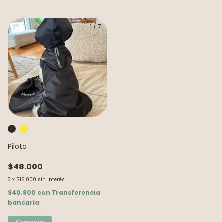
1
/
7
Piloto
$48.000
3
x
$16.000
sin interés
$40.800
con
Transferencia
bancaria
Comprar