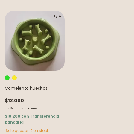
1
/
4
Comelento huesitos
$12.000
3
x
$4.000
sin interés
$10.200
con
Transferencia
bancaria
¡Solo quedan
2
en stock!