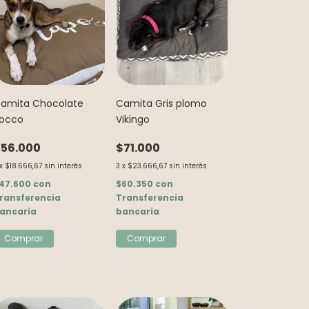
amita Chocolate
Camita Gris plomo
occo
Vikingo
56.000
$71.000
x
$18.666,67
sin interés
3
x
$23.666,67
sin interés
47.600
con
$60.350
con
ransferencia
Transferencia
ancaria
bancaria
Comprar
Comprar