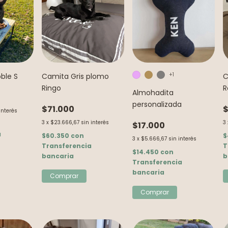
+1
ble S
Camita Gris plomo
C
Ringo
R
Almohadita
personalizada
$71.000
$
interés
3
x
$23.666,67
sin interés
3
$17.000
a
$60.350
con
$
3
x
$5.666,67
sin interés
Transferencia
T
$14.450
con
bancaria
b
Transferencia
bancaria
Comprar
Comprar