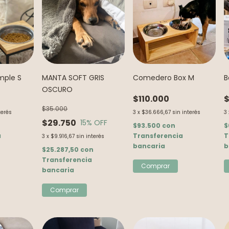
mple S
MANTA SOFT GRIS
Comedero Box M
B
OSCURO
$110.000
$
$35.000
terés
3
x
$36.666,67
sin interés
3
$29.750
15
% OFF
$93.500
con
$
a
Transferencia
T
3
x
$9.916,67
sin interés
bancaria
b
$25.287,50
con
Transferencia
bancaria