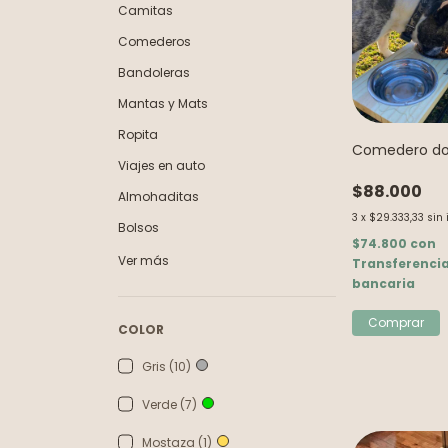
Camitas
Comederos
Bandoleras
Mantas y Mats
Ropita
Comedero do
Viajes en auto
$88.000
Almohaditas
3
x
$29.333,33
sin 
Bolsos
$74.800
con
Ver más
Transferenci
bancaria
COLOR
Gris (10)
Verde (7)
Mostaza (1)