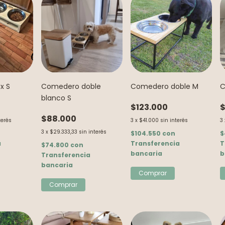
x S
Comedero doble
Comedero doble M
C
blanco S
$123.000
$
$88.000
terés
3
x
$41.000
sin interés
3
3
x
$29.333,33
sin interés
$104.550
con
$
a
Transferencia
T
$74.800
con
bancaria
b
Transferencia
bancaria