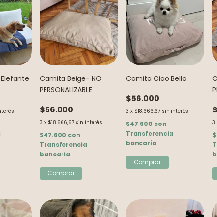
 Elefante
Camita Beige- NO
Camita Ciao Bella
C
PERSONALIZABLE
P
$56.000
$56.000
$
nterés
3
x
$18.666,67
sin interés
3
x
$18.666,67
sin interés
3
$47.600
con
a
Transferencia
$47.600
con
$
bancaria
Transferencia
T
bancaria
b
Comprar
Comprar