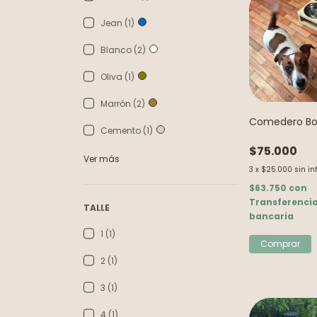
Jean (1)
Blanco (2)
Oliva (1)
Marrón (2)
Comedero Bo
Cemento (1)
$75.000
Ver más
3
x
$25.000
sin in
$63.750
con
Transferenci
TALLE
bancaria
1 (1)
2 (1)
3 (1)
4 (1)