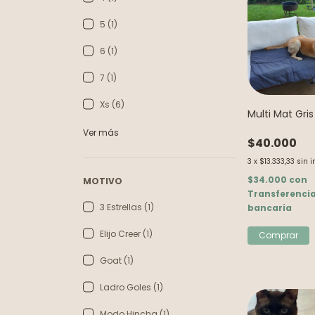
5 (1)
6 (1)
7 (1)
Xs (6)
Multi Mat Gris
Ver más
$40.000
3
x
$13.333,33
sin i
$34.000
con
MOTIVO
Transferenci
3 Estrellas (1)
bancaria
Elijo Creer (1)
Comprar
Goat (1)
Ladro Goles (1)
Modo Hincha (1)