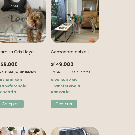
amita Gris Lloyd
Comedero doble L
56.000
$149.000
x
$18.666,67
sin interés
3
x
$49.666,67
sin interés
47.600
con
$126.650
con
ransferencia
Transferencia
ancaria
bancaria
Comprar