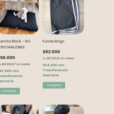
amita Black - NO
Funda Ringo
ERSONALIZABLE
$52.000
56.000
3
x
$17.333,33
sin interés
x
$18.666,67
sin interés
$44.200
con
Transferencia
47.600
con
bancaria
ransferencia
ancaria
Comprar
Comprar