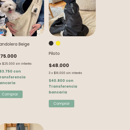
andolera Beige
Piloto
75.000
x
$25.000
sin interés
$48.000
63.750
con
3
x
$16.000
sin interés
ransferencia
$40.800
con
ancaria
Transferencia
bancaria
Comprar