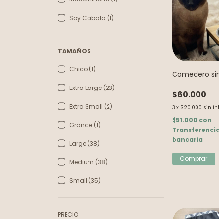
Soy Cabala (1)
TAMAÑOS
Chico (1)
Comedero si
Extra Large (23)
$60.000
Extra Small (2)
3
x
$20.000
sin in
$51.000
con
Grande (1)
Transferenci
bancaria
Large (38)
Medium (38)
Small (35)
PRECIO