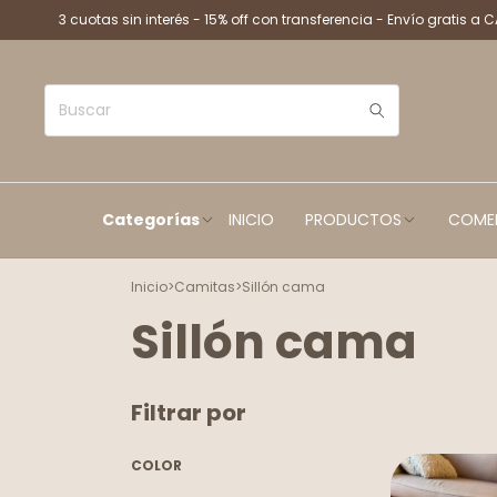
3 cuotas sin interés - 15% off con transferencia - Envío gratis a 
Categorías
INICIO
PRODUCTOS
COME
Inicio
>
Camitas
>
Sillón cama
Sillón cama
Filtrar por
COLOR