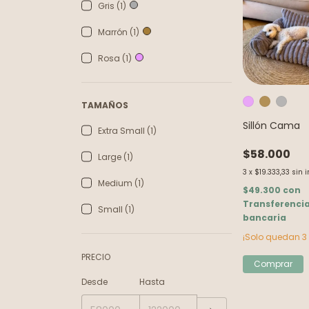
Gris (1)
Marrón (1)
Rosa (1)
TAMAÑOS
Sillón Cama
Extra Small (1)
$58.000
Large (1)
3
x
$19.333,33
sin 
Medium (1)
$49.300
con
Transferenci
Small (1)
bancaria
¡Solo quedan
3
PRECIO
Comprar
Desde
Hasta