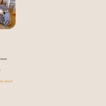
interés
a
en stock!