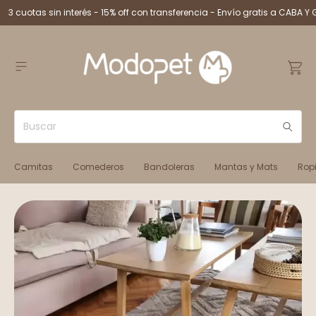
3 cuotas sin interés - 15% off con transferencia - Envío gratis a CABA Y 
Camitas
Comederos
Bandoleras
Mantas y Mats
Rop
1
/
2