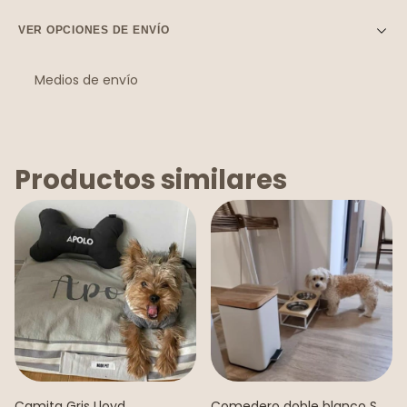
VER OPCIONES DE ENVÍO
Medios de envío
Entregas para el CP:
Cambiar CP
Calcular
No sé mi código postal
Productos similares
Camita Gris Lloyd
Comedero doble blanco S