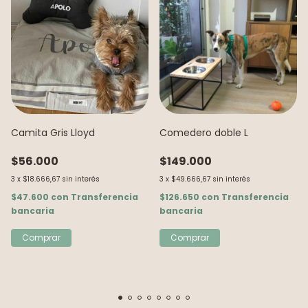
Camita Gris Lloyd
Comedero doble L
$56.000
$149.000
3
x
$18.666,67
sin interés
3
x
$49.666,67
sin interés
$47.600
con
Transferencia
$126.650
con
Transferencia
bancaria
bancaria
Comprar