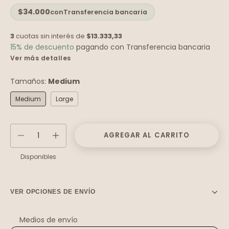
$34.000
con
Transferencia bancaria
3
cuotas sin interés de
$13.333,33
15% de descuento
pagando con Transferencia bancaria
Ver más detalles
Tamaños:
Medium
Medium
Large
Disponibles
VER OPCIONES DE ENVÍO
Medios de envío
Entregas para el CP:
Cambiar CP