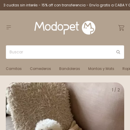
3 cuotas sin interés - 15% off con transferencia - Envío gratis a CABA Y 
Camitas
Comederos
Bandoleras
Mantas y Mats
Rop
1
/
2