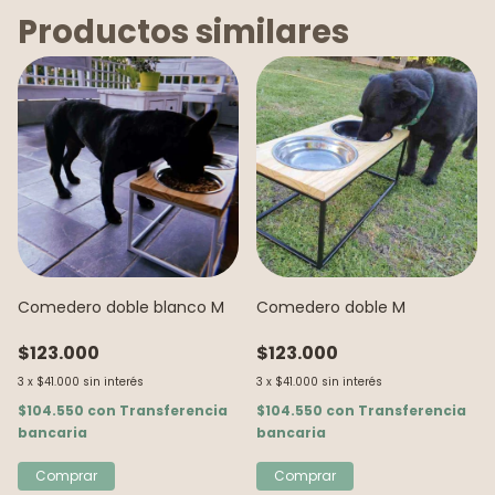
No sé mi código postal
Productos similares
Comedero doble blanco M
Comedero doble M
$123.000
$123.000
3
x
$41.000
sin interés
3
x
$41.000
sin interés
$104.550
con
Transferencia
$104.550
con
Transferencia
bancaria
bancaria