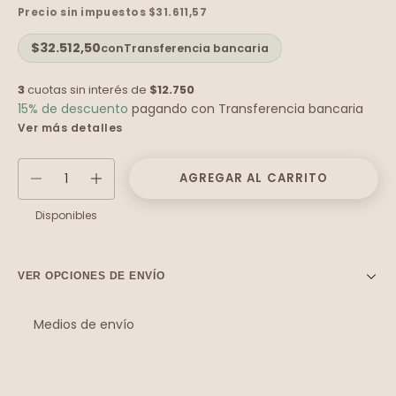
Precio sin impuestos
$31.611,57
$32.512,50
con
Transferencia bancaria
3
cuotas sin interés de
$12.750
15% de descuento
pagando con Transferencia bancaria
Ver más detalles
Disponibles
VER OPCIONES DE ENVÍO
Medios de envío
Entregas para el CP:
Cambiar CP
Calcular