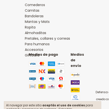
Comederos
Camitas
Bandoleras
Mantas y Mats
Ropita
Almohaditas
Pretales, collares y correas
Para humanos
Accesorios
Medios de pago
Medios
GiftCard
de
envío
Defensa 
Al navegar por este sitio
aceptás el uso de cookies
para