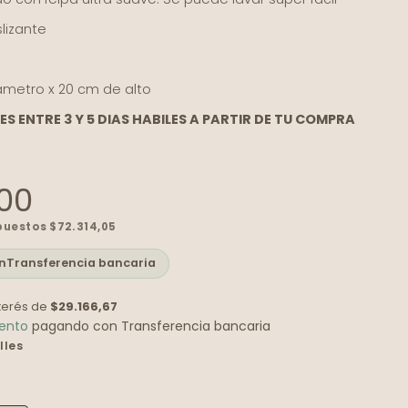
lizante
ametro x 20 cm de alto
ES ENTRE 3 Y 5 DIAS HABILES A PARTIR DE TU COMPRA
00
mpuestos
$72.314,05
n
Transferencia bancaria
nterés de
$29.166,67
uento
pagando con Transferencia bancaria
lles