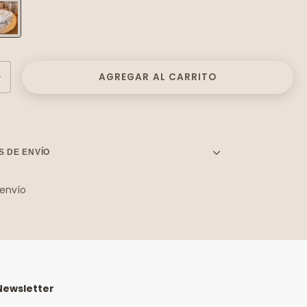
S DE ENVÍO
 envío
a el CP:
Cambiar CP
Calcular
digo postal
Newsletter