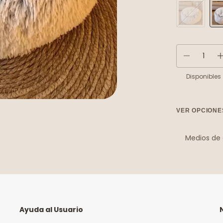
Disponibles
VER OPCIONE
Medios de
Entregas par
No sé mi có
Ayuda al Usuario