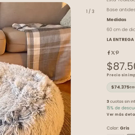
Base antides
1
/
3
Medidas
60 cm de di
LA ENTREGA 
$87.5
Precio sin i
$74.375
co
3
cuotas sin i
15% de desc
Ver más deta
Color:
Gris