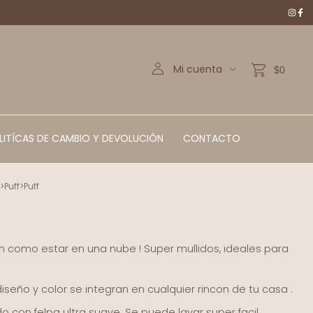
Mi cuenta
$0
LITÍCAS DE CAMBIO Y DEVOLUCIÓN
CONTACTO
s
>
Puff
>
Puff
on como estar en una nube ! Super mullidos, ideales para
seño y color se integran en cualquier rincon de tu casa .
do con felpa ultra suave. Se puede lavar super facil