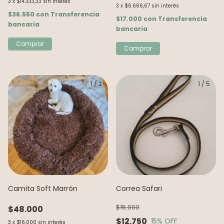
3
x
$14.333,33
sin interés
3
x
$6.666,67
sin interés
$36.550
con
Transferencia
$17.000
con
Transferencia
bancaria
bancaria
Comprar
Comprar
1
/
2
1
/
5
Camita Soft Marrón
Correa Safari
$15.000
$48.000
$12.750
15
% OFF
3
x
$16.000
sin interés