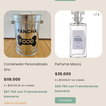
1
/
4
Contenedor Personalizado
Perfume Moscú
Zinc
$35.000
$115.000
3
x
$11.666,67
sin interés
3
x
$38.333,33
sin interés
$29.750
con
Transferencia
bancaria
$97.750
con
Transferencia
bancaria
¡Última unidad!