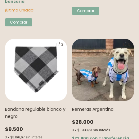
bancaria
¡Última unidad!
Comprar
1
/
3
1
/
6
Bandana regulable blanco y
Remeras Argentina
negro
$28.000
$9.500
3
x
$9.333,33
sin interés
3
x
$3.166,67
sin interés
$23.800
con
Transferencia