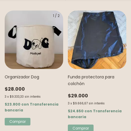
1
/
2
Organizador Dog
Funda protectora para
colchón
$28.000
$29.000
3
x
$9.333,33
sin interés
3
x
$9.666,67
sin interés
$23.800
con
Transferencia
bancaria
$24.650
con
Transferencia
bancaria
Comprar