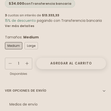
$34.000
con
Transferencia bancaria
3
cuotas sin interés de
$13.333,33
15% de descuento
pagando con Transferencia bancaria
Ver más detalles
Tamaños:
Medium
Medium
Large
Disponibles
VER OPCIONES DE ENVÍO
Medios de envío
Entregas para el CP:
Cambiar CP