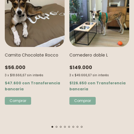
Camita Chocolate Rocco
Comedero doble L
$56.000
$149.000
3
x
$18.666,67
sin interés
3
x
$49.666,67
sin interés
$47.600
con
Transferencia
$126.650
con
Transferencia
bancaria
bancaria
Comprar