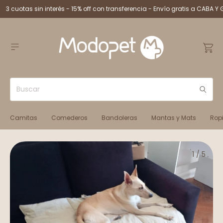
3 cuotas sin interés - 15% off con transferencia - Envío gratis a CABA Y 
Camitas
Comederos
Bandoleras
Mantas y Mats
Rop
1
/
5